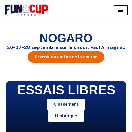
Aller
au
contenu
NOGARO
26-27-28 septembre sur le circuit Paul Armagnac
Revenir aux infos de la course
ESSAIS LIBRES
Classement
Historique