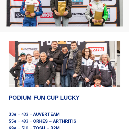
PODIUM FUN CUP LUCKY
33e
– 433 –
AUVERTEAM
55e
– 483 –
ORHES – ARTHRITIS
69e
– 510 –
ZOSH – B2M